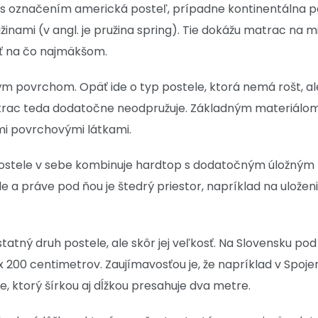
 s označením americká posteľ, prípadne kontinentálna pos
žinami (v angl. je pružina spring). Tie dokážu matrac na m
ať na čo najmäkšom.
ým povrchom. Opäť ide o typ postele, ktorá nemá rošt, al
trac teda dodatočne neodpružuje. Základným materiálom
ymi povrchovými látkami.
postele v sebe kombinuje hardtop s dodatočným úložným 
le a práve pod ňou je štedrý priestor, napríklad na ulože
atný druh postele, ale skôr jej veľkosť. Na Slovensku 
 200 centimetrov. Zaujímavosťou je, že napríklad v Spojeno
, ktorý šírkou aj dĺžkou presahuje dva metre.