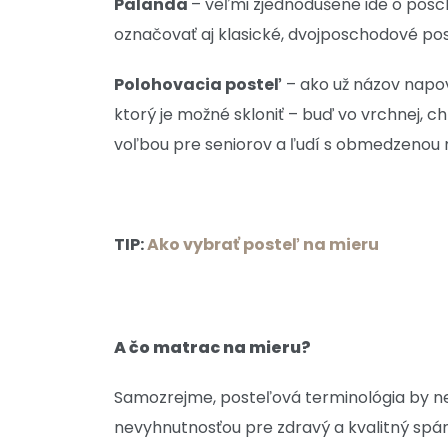
Palanda
– veľmi zjednodušene ide o posc
označovať aj klasické, dvojposchodové pos
Polohovacia posteľ
– ako už názov napov
ktorý je možné skloniť – buď vo vrchnej, c
voľbou pre seniorov a ľudí s obmedzenou 
TIP:
Ako vybrať posteľ na mieru
A čo matrac na mieru?
Samozrejme, posteľová terminológia by n
nevyhnutnosťou pre zdravý a kvalitný spá