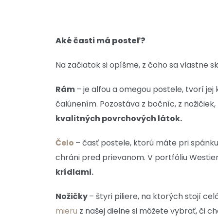
Aké časti má posteľ?
Na začiatok si opíšme, z čoho sa vlastne s
Rám
– je alfou a omegou postele, tvorí je
čalúnením. Pozostáva z bočníc, z nožičiek
kvalitných povrchových látok.
Čelo
– časť postele, ktorú máte pri spánku
chráni pred prievanom. V portfóliu Westie
krídlami.
Nožičky
– štyri piliere, na ktorých stojí 
mieru
z našej dielne si môžete vybrať, či c