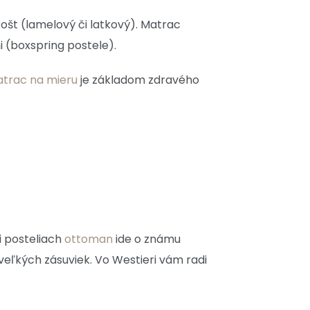
rošt (lamelový či latkový). Matrac
 (boxspring postele).
trac na mieru
je základom zdravého
i posteliach
ottoman
ide o známu
 veľkých zásuviek. Vo Westieri vám radi