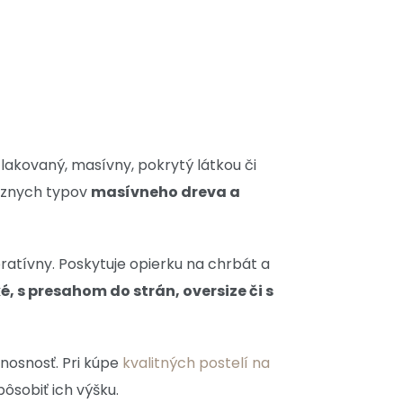
, lakovaný, masívny, pokrytý látkou či
rôznych typov
masívneho dreva a
oratívny. Poskytuje opierku na chrbát a
é, s presahom do strán, oversize či s
 nosnosť. Pri kúpe
kvalitných postelí na
spôsobiť ich výšku.