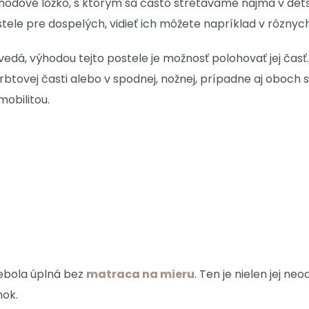
hodové lôžko, s ktorým sa často stretávame najmä v det
tele pre dospelých, vidieť ich môžete napríklad v rôznyc
edá, výhodou tejto postele je možnosť polohovať jej časť
hrbtovej časti alebo v spodnej, nožnej, prípadne aj oboch
mobilitou.
ebola úplná bez
matraca na mieru
. Ten je nielen jej ne
nok.