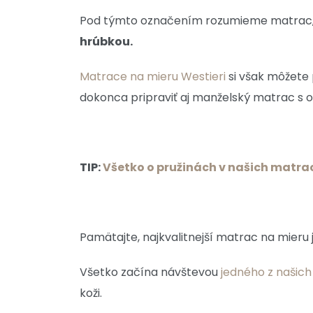
Pod týmto označením rozumieme matrac, kt
hrúbkou.
Matrace na mieru Westieri
si však môžete 
dokonca pripraviť aj manželský matrac s o
TIP:
Všetko o pružinách v našich matr
Pamätajte, najkvalitnejší matrac na mieru 
Všetko začína návštevou
jedného z našic
koži.