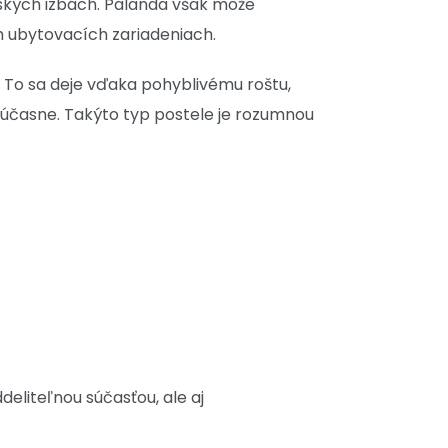
ských izbách. Palanda však môže
h ubytovacích zariadeniach.
. To sa deje vďaka pohyblivému roštu,
 súčasne. Takýto typ postele je rozumnou
oddeliteľnou súčasťou, ale aj