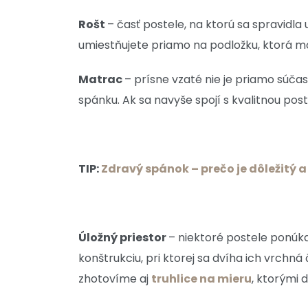
Rošt
– časť postele, na ktorú sa spravidla
umiestňujete priamo na podložku, ktorá mô
Matrac
– prísne vzaté nie je priamo súčas
spánku. Ak sa navyše spojí s kvalitnou pos
TIP:
Zdravý spánok – prečo je dôležitý 
Úložný priestor
– niektoré postele ponúka
konštrukciu, pri ktorej sa dvíha ich vrchn
zhotovíme aj
truhlice na mieru
, ktorými 