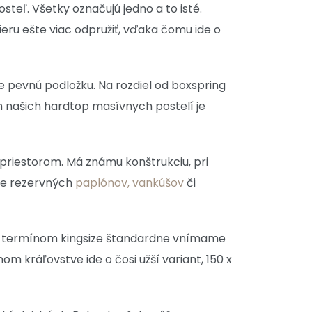
teľ. Všetky označujú jedno a to isté.
ieru ešte viac odpružiť, vďaka čomu ide o
e pevnú podložku. Na rozdiel od boxspring
 našich hardtop masívnych postelí je
priestorom. Má známu konštrukciu, pri
nie rezervných
paplónov, vankúšov
či
pod termínom kingsize štandardne vnímame
m kráľovstve ide o čosi užší variant, 150 x