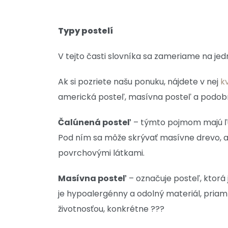
Typy postelí
V tejto časti slovníka sa zameriame na jedno
Ak si pozriete našu ponuku, nájdete v nej
k
americká posteľ, masívna posteľ a podobne
Čalúnená posteľ
– týmto pojmom majú ľu
Pod ním sa môže skrývať masívne drevo, al
povrchovými látkami.
Masívna posteľ
– označuje posteľ, ktorá 
je hypoalergénny a odolný materiál, priam
životnosťou, konkrétne ???