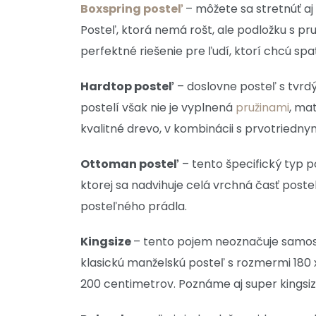
Boxspring posteľ
– môžete sa stretnúť aj
Posteľ, ktorá nemá rošt, ale podložku s pru
perfektné riešenie pre ľudí, ktorí chcú sp
Hardtop posteľ
– doslovne posteľ s tvrd
postelí však nie je vyplnená
pružinami
, ma
kvalitné drevo, v kombinácii s prvotriedn
Ottoman posteľ
– tento špecifický typ 
ktorej sa nadvihuje celá vrchná časť poste
posteľného prádla.
Kingsize
– tento pojem neoznačuje samost
klasickú manželskú posteľ s rozmermi 180 x
200 centimetrov. Poznáme aj super kingsize