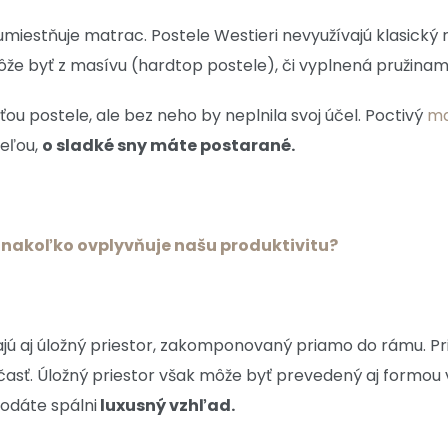
 umiestňuje matrac. Postele Westieri nevyužívajú klasický 
že byť z masívu (hardtop postele), či vyplnená pružinami
ťou postele, ale bez neho by neplnila svoj účel. Poctivý
ma
teľou,
o sladké sny máte postarané.
a nakoľko ovplyvňuje našu produktivitu?
jú aj úložný priestor, zakomponovaný priamo do rámu. Pr
á časť. Úložný priestor však môže byť prevedený aj formou
dodáte spálni
luxusný vzhľad.