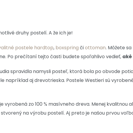
tlivé druhy postelí. A že ich je!
valitné postele hardtop
,
boxspring
či
ottoman
. Môžete sa 
. Po prečítaní tejto časti budete spoľahlivo vedieť,
aké 
dia spravidla namysli posteľ, ktorá bola po obvode poti
e napríklad aj drevotrieska. Postele Westieri sú vyrobené
je vyrobená zo 100 % masívneho dreva. Menej kvalitnou al
 stvorený na výrobu postelí. Aj preto je našou prvou voľ