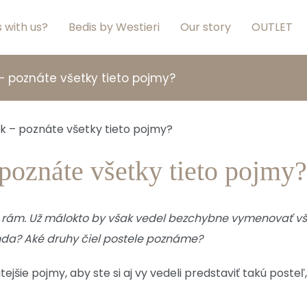
 with us?
Bedis by Westieri
Our story
OUTLET
 – poznáte všetky tieto pojmy?
poznáte všetky tieto pojmy?
 a rám. Už málokto by však vedel bezchybne vymenovať všet
landa? Aké druhy čiel postele poznáme?
itejšie pojmy, aby ste si aj vy vedeli predstaviť takú post