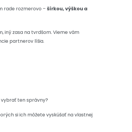
vom rade rozmerovo –
šírkou, výškou a
m, iný zasa na tvrdšom. Vieme vám
cie partnerov líšia.
i vybrať ten správny?
torých si ich môžete vyskúšať na vlastnej