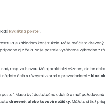
kladá
kvalitná posteľ
.
j kostru a je základom konštrukcie. Môže byť čisto drevený
, prípadne aj z čela. Naše postele vyrábame výhradne z 
 nad, resp. za hlavou. Má aj praktický význam, nielen dek
ri nájdete čelá s rôznymi vzormi a prevedeniami –
klasick
celá posteľ. Musia byť dostatočne odolné a mať požadovanú
hcete
drevené, alebo kovové nožičky
. Môžete si tiež pri