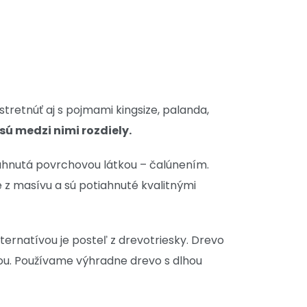
stretnúť aj s pojmami kingsize, palanda,
sú medzi nimi rozdiely.
ahnutá povrchovou látkou – čalúnením.
 z masívu a sú potiahnuté kvalitnými
ternatívou je posteľ z drevotriesky. Drevo
bou. Používame výhradne drevo s dlhou