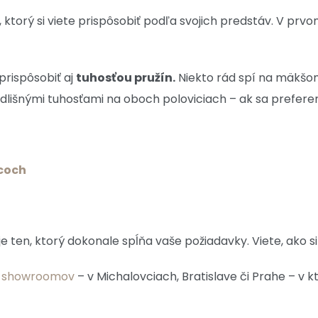
orý si viete prispôsobiť podľa svojich predstáv. V pr
prispôsobiť aj
tuhosťou pružín.
Niekto rád spí na mäkšo
dlišnými tuhosťami na oboch poloviciach – ak sa preferen
acoch
je ten, ktorý dokonale spĺňa vaše požiadavky. Viete, ako s
h showroomov
– v Michalovciach, Bratislave či Prahe – v k