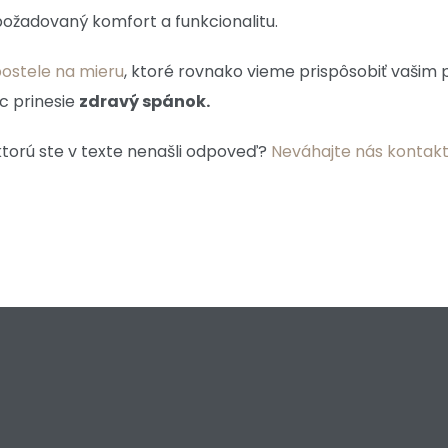
 požadovaný komfort a funkcionalitu.
postele na mieru
, ktoré rovnako vieme prispôsobiť vašim
c prinesie
zdravý spánok.
 ktorú ste v texte nenašli odpoveď?
Neváhajte nás kontak