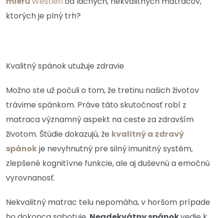
mieru
Westieri
od lacných, nekvalitných matracov,
ktorých je plný trh?
Kvalitný spánok utužuje zdravie
Možno ste už počuli o tom, že tretinu našich životov
trávime spánkom. Práve táto skutočnosť robí z
matraca významný aspekt na ceste za zdravším
životom. Štúdie dokazujú, že
kvalitný a zdravý
spánok
je nevyhnutný pre silný imunitný systém,
zlepšené kognitívne funkcie, ale aj duševnú a emočnú
vyrovnanosť.
Nekvalitný matrac telu nepomáha, v horšom prípade
ho dokonca sabotuje.
Neadekvátny spánok
vedie k