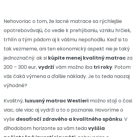
Nehovoriac o tom, že lacné matrace sa rýchlejšie
opotrebovávajú, čo vedie k prehýbaniu, vzniku hrčiek,
trhlín a tým pádom aj k vášmu nepohodliu.
Keď si to
tak vezmeme, ani ten ekonomický aspekt nie je taký
jednoznačný: ak si
kúpite menej kvalitný matrac
za
200 – 300 eur,
vydrží
vám možno iba
tri roky
. Potom
vás čaká výmena a ďalšie náklady. Je to teda naozaj
výhodné?
Kvalitný,
luxusný matrac Westieri
možno stojí o čosi
viac, ale viac aj vydrží a to o poznanie. Hovoríme o
vyše
desaťročí zdravého a kvalitného spánku
. V
dlhodobom horizonte sa vám teda
vyššia