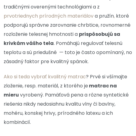
tradičnými overenými technológiami a z
prvotriednych prírodných materiálov
a pružín
,
ktoré
podporujú správne zarovnanie chrbtice, rovnomerné
rozloženie telesnej hmotnosti a
prispôsobujú sa
krivkám vášho tela
. Pomáhajú regulovať telesnú
teplotu a sú priedušné — toto je často opomínaný, no
zásadný faktor pre kvalitný spánok.
Ako si teda vybrať kvalitný matrac
? Prvé si všímajte
zloženie, resp. materiál, z ktorého je
matrac na
mieru
vyrobený. Pamäťová pena a rôzne syntetické
riešenia nikdy nedosiahnu kvalitu vlny či bavlny,
mohéru, konskej hrivy, prírodného latexu a ich
kombinácií.