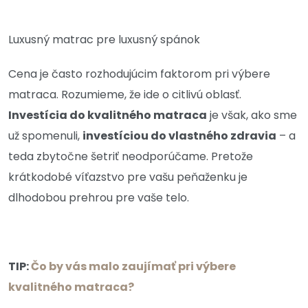
Luxusný matrac pre luxusný spánok
Cena je často rozhodujúcim faktorom pri výbere
matraca. Rozumieme, že ide o citlivú oblasť.
Investícia do kvalitného matraca
je však, ako sme
už spomenuli,
investíciou do vlastného zdravia
– a
teda zbytočne šetriť neodporúčame. Pretože
krátkodobé víťazstvo pre vašu peňaženku je
dlhodobou prehrou pre vaše telo.
TIP:
Čo by vás malo zaujímať pri výbere
kvalitného matraca?