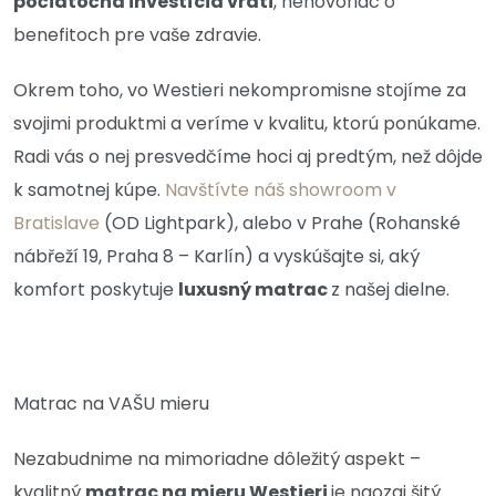
počiatočná investícia vráti
, nehovoriac o
benefitoch pre vaše zdravie.
Okrem toho, vo Westieri nekompromisne stojíme za
svojimi produktmi a veríme v kvalitu, ktorú ponúkame.
Radi vás o nej presvedčíme hoci aj predtým, než dôjde
k samotnej kúpe.
Navštívte náš showroom v
Bratislave
(OD Lightpark), alebo v Prahe (Rohanské
nábřeží 19, Praha 8 – Karlín) a vyskúšajte si, aký
komfort poskytuje
luxusný matrac
z našej dielne.
Matrac na VAŠU mieru
Nezabudnime na mimoriadne dôležitý aspekt –
kvalitný
matrac na mieru Westieri
je naozaj šitý