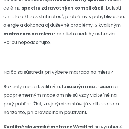
celému
spektru zdravotných komplikácií
: bolesti
chrbta a kĺbov, stuhnutosť, problémy s pohyblivosťou,
alergie a dokonca aj duševné problémy.
S kvalitným
matracom na mieru
vám tieto neduhy nehrozia.
Voľbu nepodceňujte.
Na čo sa sústrediť pri výbere matraca na mieru?
Rozdiely medzi kvalitným,
luxusným matracom
a
podpriemerným modelom nie sú vždy viditeľné na
prvý pohľad. Žiaľ, zrejmými sa stávajú v dlhodobom
horizonte, pri pravidelnom používaní.
Kvalitné slovenské matrace Westieri
sú vyrobené