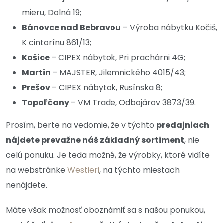
mieru, Dolná 19;
Bánovce nad Bebravou
– Výroba nábytku Kočiš,
K cintorínu 861/13;
Košice
– CIPEX nábytok, Pri prachárni 4G;
Martin
– MAJSTER, Jilemnického 4015/43;
Prešov
– CIPEX nábytok, Rusínska 8;
Topoľčany
– VM Trade, Odbojárov 3873/39.
Prosím, berte na vedomie, že v týchto
predajniach
nájdete prevažne náš základný sortiment
, nie
celú ponuku. Je teda možné, že výrobky, ktoré vidíte
na webstránke
Westieri
, na týchto miestach
nenájdete.
Máte však možnosť oboznámiť sa s našou ponukou,