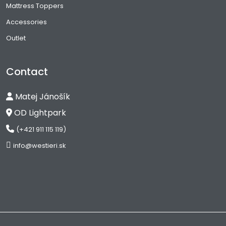
Mattress Toppers
Accessories
Outlet
Contact
Matej Jánošík
OD Lightpark
(+421 911 115 119)
info@westieri.sk