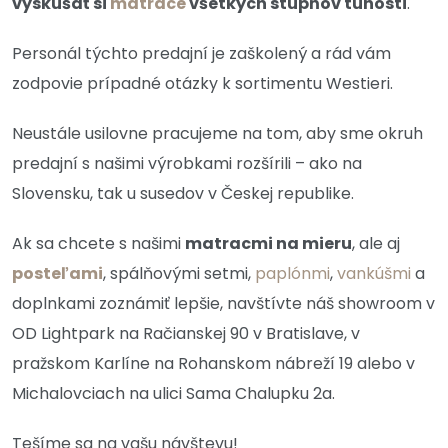
vyskúšať si
matrace
všetkých stupňov tuhosti
.
Personál týchto predajní je zaškolený a rád vám
zodpovie prípadné otázky k sortimentu Westieri.
Neustále usilovne pracujeme na tom, aby sme okruh
predajní s našimi výrobkami rozšírili – ako na
Slovensku, tak u susedov v Českej republike.
Ak sa chcete s našimi
matracmi na mieru
, ale aj
posteľami
, spálňovými setmi,
paplónmi
,
vankúšmi
a
doplnkami zoznámiť lepšie, navštívte náš showroom v
OD Lightpark na Račianskej 90 v Bratislave, v
pražskom Karlíne na Rohanskom nábreží 19 alebo v
Michalovciach na ulici Sama Chalupku 2a.
Tešíme sa na vašu návštevu!