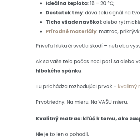
Ideálna teplota
: 18 – 20 °C;
Dostatok tmy
: dáva telu signál na t
Ticho všade navôkol
: alebo rytmick
Prírodné materiály
: matrac, prikrývk
Priveľa hluku či svetla škodí – netreba vy
Ak sa vaše telo počas noci potí sa alebo
hlbokého spánku
.
Tu prichádza rozhodujúci prvok –
kvalitný
Prvotriedny. Na mieru. Na VAŠU mieru.
Kvalitný matrac: kľúč k tomu, ako zasp
Nie je to len o pohodlí.