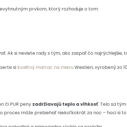
nevyhnutným prvkom, ktorý rozhoduje o tom:
ť. Ak si neviete rady s tým, ako zaspať čo najrýchlejšie, 
yberte si
kvalitný matrac na mieru
Westieri, vyrobený zo 1
en či PUR peny
zadržiavajú teplo a vlhkosť
. Telo sa tým
o proces môže prebiehať niekoľkokrát za noc – hoci si t
extra pohodlné a mimoriadne rýchlo sa preležia.