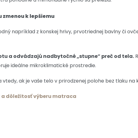
ou zmenou k lepšiemu
dný napríklad z konskej hrivy, prvotriednej bavlny či ov
lotu a odvádzajú nadbytočné „stupne” preč od tela.
R
uje ideálne mikroklimatické prostredie.
tedy, ak je vaše telo v prirodzenej polohe bez tlaku na kĺ
k a dôležitosť výberu matraca