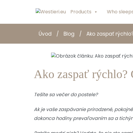
Products
Who sleeps
Úvod
/
Blog
/
Ako zaspať rýchlo
Ako zaspať rýchlo? 
Tešíte sa večer do postele?
Ak je vaše zaspávanie prirodzené, pokojné 
dokonca hodiny prevaľovaním sa a tichým