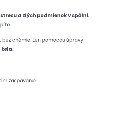
tresu a zlých podmienok v spálni.
píte.
iek, bez chémie. Len pomocou úpravy
tela.
nám zaspávanie.