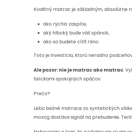
Kvalitný matrac je základným, absolútne 
ako rýchlo zaspíte,
aký hlboký bude váš spánok,
ako sa budete cítiť ráno.
Toto je investícia, ktorú neradno podceňova
Ale pozor: nie je matrac ako matrac
. V
tisíckami spokojných spáčov.
Prečo?
Lebo bežné matrace zo syntetických vlák
mozog dostáva signál na prebudenie. Tent
Nehovoriac o tom, že zvyčajne nie sú ani 