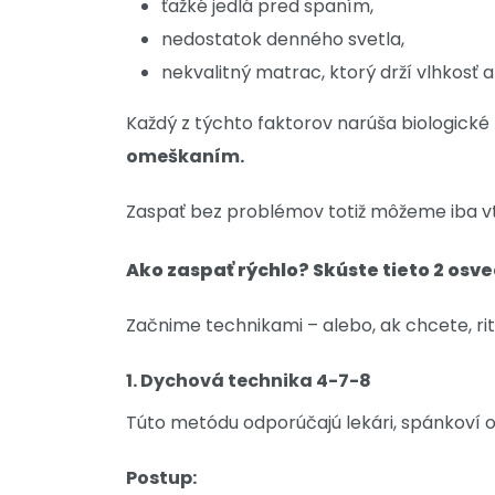
ťažké jedlá pred spaním,
nedostatok denného svetla,
nekvalitný matrac, ktorý drží vlhkosť a
Každý z týchto faktorov narúša biologické
omeškaním.
Zaspať bez problémov totiž môžeme iba vt
Ako zaspať rýchlo? Skúste tieto 2 osv
Začnime technikami – alebo, ak chcete, ritu
1. Dychová technika 4-7-8
Túto metódu odporúčajú lekári, spánkoví odb
Postup: