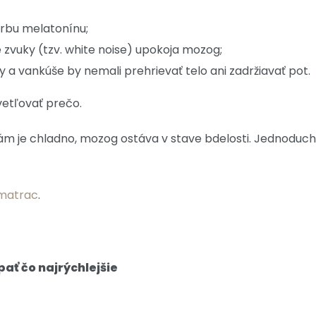
vorbu melatonínu;
é zvuky (tzv. white noise) upokoja mozog;
y a vankúše by nemali prehrievať telo ani zadržiavať pot.
svetľovať prečo.
 vám je chladno, mozog ostáva v stave bdelosti. Jednodu
 matrac
.
ať čo najrýchlejšie