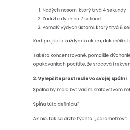
Nadých nosom, ktorý trvá 4 sekundy
Zadržte dych na 7 sekúnd
Pomalý výdych ústami, ktorý trvá 8 s
Keď prejdete každým krokom, dokončili ste
Takéto koncentrované, pomalšie dýchani
opakovaniach pocítite, že srdcová frekvenci
2. Vylepšite prostredie vo svojej spálni
Spálňa by mala byť vaším kráľovstvom rela
Spĺňa túto definíciu?
Ak nie, tak sa držte týchto „parametrov”: