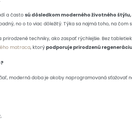
.
udí a často
sú dôsledkom moderného životného štýlu, s
ný, no o to viac dôležitý. Týka sa najmä toho, na čom s
a prirodzené techniky, ako zaspať rýchlejšie. Bez tablet
ného matraca
, ktorý
podporuje prirodzenú regeneráciu 
e?
ej. Žiaľ, moderná doba je akoby naprogramovaná sťažovať 
,