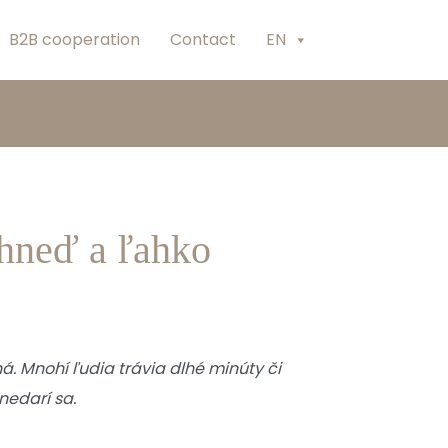
B2B cooperation
Contact
EN
 hneď a ľahko
á. Mnohí ľudia trávia dlhé minúty či
nedarí sa.