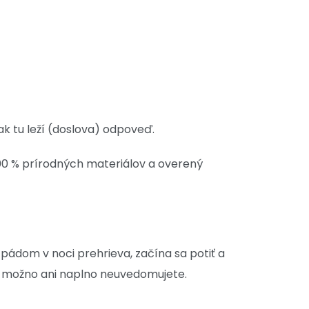
tak tu leží (doslova) odpoveď.
00 % prírodných materiálov a overený
 pádom v noci prehrieva, začína sa potiť a
o možno ani naplno neuvedomujete.