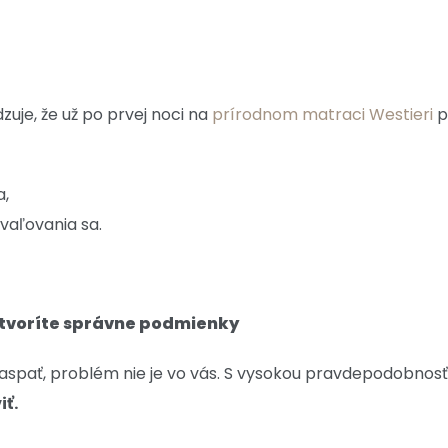
uje, že už po prvej noci na
prírodnom matraci Westieri
p
a,
vaľovania sa.
vytvoríte správne podmienky
aspať, problém nie je vo vás. S vysokou pravdepodobnosťo
iť.