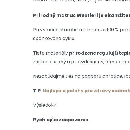
Prírodný matrac Westieri je okamžit
Pri výmene starého matraca za 100 % príro
spánkového cyklu.
Tieto materiály
prirodzene regulujú tep
zostane suchý a prevzdušnený, čím podpor
Nezabúdajme tiež na podporu chrbtice. Iba v
TIP:
Najlepšie polohy pre zdravý spáno
Výsledok?
Rýchlejšie zaspávanie.