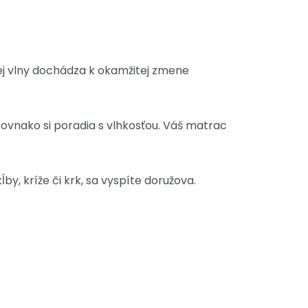
čej vlny dochádza k okamžitej zmene
ovnako si poradia s vlhkosťou. Váš matrac
by, kríže či krk, sa vyspíte doružova.