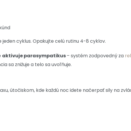
ekúnd
 jeden cyklus. Opakujte celú rutinu 4-8 cyklov.
e
aktivuje parasympatikus
– systém zodpovedný za
re
a sa znižuje a telo sa uvoľňuje.
xu, útočiskom, kde každú noc idete načerpať sily na zvlá