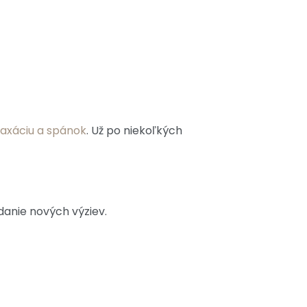
laxáciu a spánok
. Už po niekoľkých
danie nových výziev.