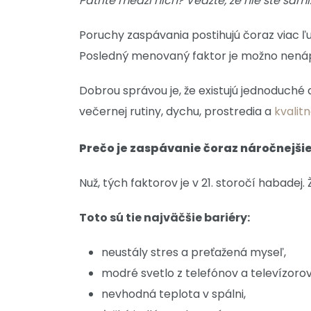
Patríte medzi nich? Vedzte, že nie ste sami
Poruchy zaspávania postihujú čoraz viac ľ
Posledný menovaný faktor je možno nenápad
Dobrou správou je, že existujú jednoduché 
večernej rutiny, dychu, prostredia a
kvalit
Prečo je zaspávanie čoraz náročnejši
Nuž, tých faktorov je v 21. storočí habad
Toto sú tie najväčšie bariéry:
neustály stres a preťažená myseľ,
modré svetlo z telefónov a televízorov
nevhodná teplota v spálni,