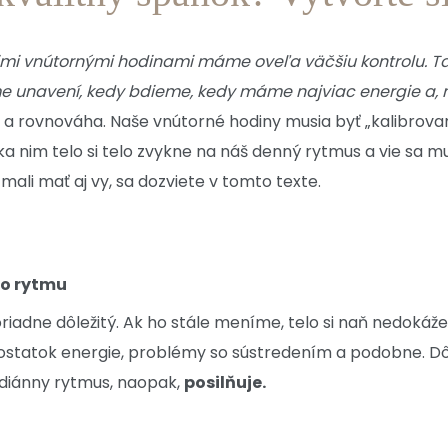
ojimi vnútornými hodinami máme oveľa väčšiu kontrolu. T
e unavení, kedy bdieme, kedy máme najviac energie a, 
sť a rovnováha. Naše vnútorné hodiny musia byť „kalibro
nim telo si telo zvykne na náš denný rytmus a vie sa mu 
 mali mať aj vy, sa dozviete v tomto texte.
ho rytmu
riadne dôležitý. Ak ho stále meníme, telo si naň nedokáže
dostatok energie, problémy so sústredením a podobne. Dô
adiánny rytmus, naopak,
posilňuje.