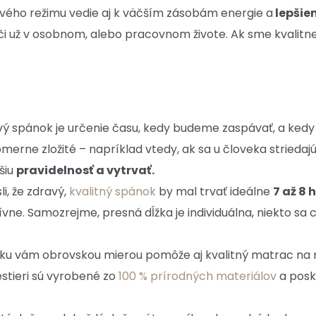
ového režimu vedie aj k väčším zásobám energie a
lepšie
i už v osobnom, alebo pracovnom živote. Ak sme kvalitne
vý spánok je určenie času, kedy budeme zaspávať, a ked
omerne zložité – napríklad vtedy, ak sa u človeka strieda
šiu
pravidelnosť a vytrvať.
i, že zdravý,
kvalitný spánok
by mal trvať ideálne
7 až 8 
vne. Samozrejme, presná dĺžka je individuálna, niekto sa c
u vám obrovskou mierou pomôže aj kvalitný matrac na m
tieri sú vyrobené zo
100 % prírodných materiálov
a posk