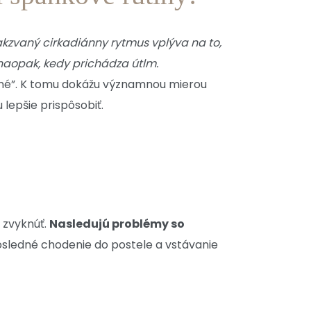
akzvaný cirkadiánny rytmus vplýva na to,
naopak, kedy prichádza útlm.
vané”. K tomu dokážu významnou mierou
lepšie prispôsobiť.
 zvyknúť.
Nasledujú problémy so
sledné chodenie do postele a vstávanie