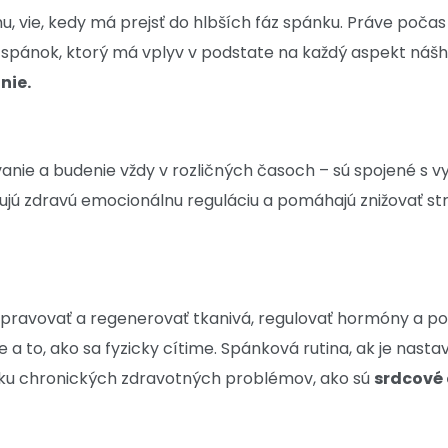
, vie, kedy má prejsť do hlbších fáz spánku. Práve počas
í spánok, ktorý má vplyv v podstate na každý aspekt náš
nie.
anie a budenie vždy v rozličných časoch – sú spojené s v
ujú zdravú emocionálnu reguláciu a pomáhajú znižovať stre
ravovať a regenerovať tkanivá, regulovať hormóny a posi
ie a to, ako sa fyzicky cítime. Spánková rutina, ak je na
niku chronických zdravotných problémov, ako sú
srdcové 