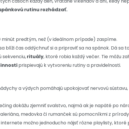
stých časoch každý deň, vrátane víkendov a dní, kedy nep
spánkovú rutinu rozhádzať.
60 minút predtým, než (v ideálnom prípade) zaspíme.
sa blíži čas oddýchnuť si a pripraviť sa na spánok. Dá sa 
ú sekvenciu,
rituály
, ktoré robia každý večer. Tie môžu za
innosti
prispievajú k vytvoreniu rutiny a pravidelnosti.
ádychy a výdych pomáhajú upokojovať nervovú sústavu, s
rečing dokážu zjemniť svalstvo, najmä ak je napäté po ná
valeriána, medovka či rumanček sú pomocníkmi z prírody,
 internete možno jednoducho nájsť rôzne playlisty, ktoré 