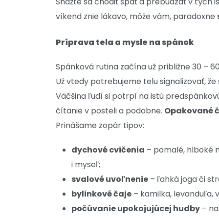
Snažte sa chodiť spať a prebúdzať v tých i
víkend znie lákavo, môže vám, paradoxne
Príprava tela a mysle na spánok
Spánková rutina začína už približne 30 – 
Už vtedy potrebujeme telu signalizovať, že 
Väčšina ľudí si potrpí na istú predspánkov
čítanie v posteli a podobne.
Opakované č
Prinášame zopár tipov:
dychové cvičenia
– pomalé, hlboké n
i myseľ;
svalové uvoľnenie
– ľahká joga či st
bylinkové čaje
– kamilka, levanduľa, 
počúvanie upokojujúcej hudby
– na