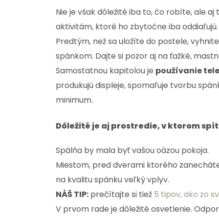
Nie je však dôležité iba to, čo robíte, ale
aktivitám, ktoré ho zbytočne iba oddiaľujú.
Predtým, než sa uložíte do postele, vyhnite
spánkom. Dajte si pozor aj na ťažké, mastn
Samostatnou kapitolou je
používanie te
produkujú displeje, spomaľuje tvorbu spá
minimum.
Dôležité je aj prostredie, v ktorom spí
Spálňa by mala byť vašou oázou pokoja.
Miestom, pred dverami ktorého zanecháte 
na kvalitu spánku veľký vplyv.
NÁŠ TIP:
prečítajte si tiež
5 tipov, ako zo s
V prvom rade je dôležité osvetlenie. Odporú