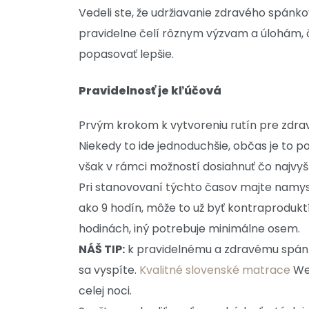
Vedeli ste, že udržiavanie zdravého spánk
pravidelne čelí rôznym výzvam a úlohám, č
popasovať lepšie.
Pravidelnosť je kľúčová
Prvým krokom k vytvoreniu rutín pre zdra
Niekedy to ide jednoduchšie, občas je to p
však v rámci možností dosiahnuť čo najvyš
Pri stanovovaní týchto časov majte namysl
ako 9 hodín, môže to už byť kontraproduktí
hodinách, iný potrebuje minimálne osem.
NÁŠ TIP:
k pravidelnému a zdravému spánk
sa vyspíte.
Kvalitné slovenské matrace
Wes
celej noci.