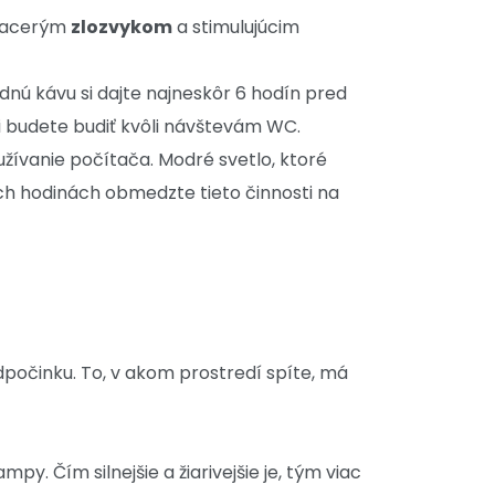
 viacerým
zlozvykom
a stimulujúcim
ednú kávu si dajte najneskôr 6 hodín pred
oci budete budiť kvôli návštevám WC.
oužívanie počítača. Modré svetlo, ktoré
ch hodinách obmedzte tieto činnosti na
počinku. To, v akom prostredí spíte, má
y. Čím silnejšie a žiarivejšie je, tým viac