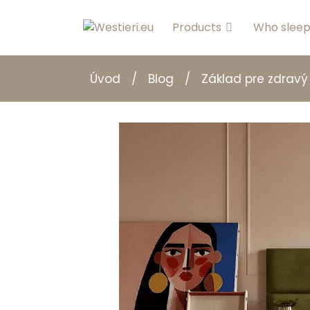
Products
Who sleep
Úvod
/
Blog
/
Základ pre zdravý 