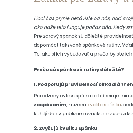
Hoci čas plynie nezávisle od nás, nad sv
ako naše telo funguje počas dňa. Kedy sm
Pre zdravý spánok sú dôležité pravidelno
dopomôcť takzvané spánkové rutiny. Vďaka 
To, ako si ich vybudovať a prečo by ste ich
Prečo sú spánkové rutiny dôležité?
1. Podporujú pravidelnosť cirkadiánne
Prirodzený cyklus spánku a bdenia je mimo
zaspávaním
, znížená
kvalita spánku
, ne
každý deň v približne rovnakom čase cirk
2. Zvyšujú kvalitu spánku