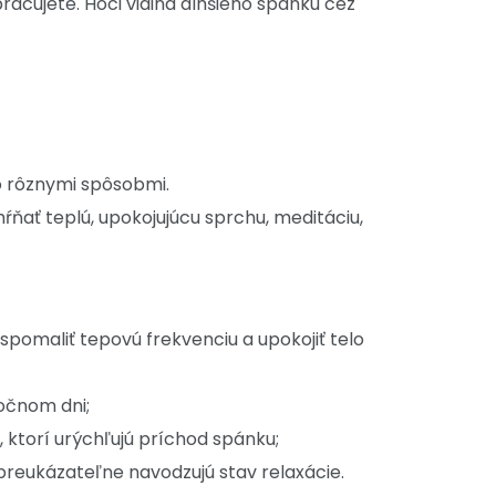
racujete. Hoci vidina dlhšieho spánku cez
to rôznymi spôsobmi.
hŕňať teplú, upokojujúcu sprchu, meditáciu,
pomaliť tepovú frekvenciu a upokojiť telo
ročnom dni;
 ktorí urýchľujú príchod spánku;
preukázateľne navodzujú stav relaxácie.