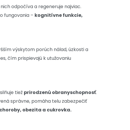
 nich odpočíva a regeneruje najviac.
ho fungovania –
kognitívne funkcie,
yšším výskytom porúch nálad, úzkosti a
s, čím prispievajú k utužovaniu
lňuje tiež
prirodzenú obranyschopnosť
.
stavená správne, pomáha telu zabezpečiť
choroby, obezita a cukrovka.