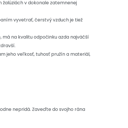
ých žalúziách v dokonale zatemnenej
aním vyvetrať, čerstvý vzduch je tiež
e, má na kvalitu odpočinku azda najväčší
zdravší.
eho veľkosť, tuhosť pružín a materiál,
hodne nepridá. Zaveďte do svojho rána