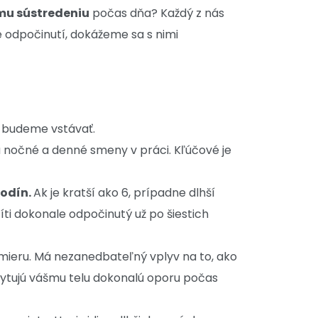
mu sústredeniu
počas dňa? Každý z nás
 odpočinutí, dokážeme sa s nimi
y budeme vstávať.
jú nočné a denné smeny v práci. Kľúčové je
hodín.
Ak je kratší ako 6, prípadne dlhší
íti dokonale odpočinutý už po šiestich
ieru. Má nezanedbateľný vplyv na to, ako
ytujú vášmu telu dokonalú oporu počas