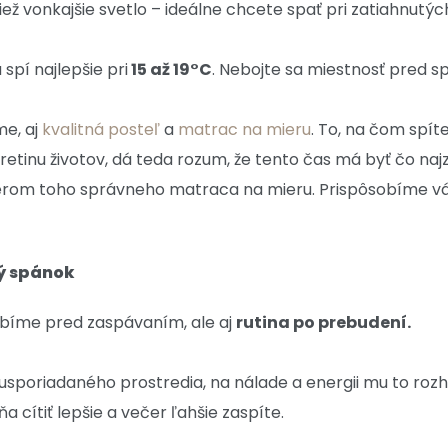
iež vonkajšie svetlo – ideálne chcete spať pri zatiahnut
 spí najlepšie pri
15 až 19°C
. Nebojte sa miestnosť pred sp
me, aj
kvalitná posteľ
a
matrac na mieru
. To, na čom spít
 tretinu životov, dá teda rozum, že tento čas má byť čo naj
om toho správneho matraca na mieru. Prispôsobíme vám j
ý spánok
robíme pred zaspávaním, ale aj
rutina po prebudení.
usporiadaného prostredia, na nálade a energii mu to roz
 cítiť lepšie a večer ľahšie zaspíte.