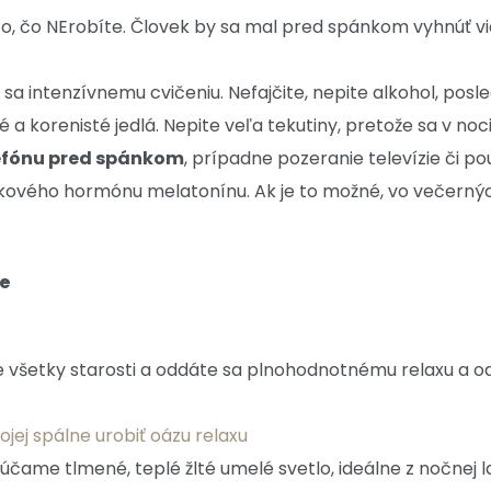
 aj to, čo NErobíte. Človek by sa mal pred spánkom vyhnúť
 sa intenzívnemu cvičeniu. Nefajčite, nepite alkohol, posl
é a korenisté jedlá. Nepite veľa tekutiny, pretože sa v n
lefónu pred spánkom
, prípadne pozeranie televízie či p
nkového hormónu melatonínu. Ak je to možné, vo večerný
te
všetky starosti a oddáte sa plnohodnotnému relaxu a od
vojej spálne urobiť oázu relaxu
čame tlmené, teplé žlté umelé svetlo, ideálne z nočnej lamp