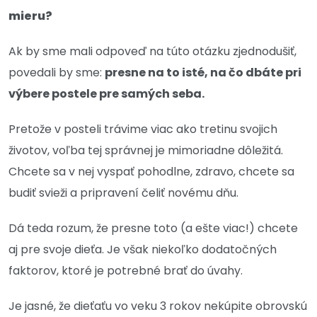
mieru?
Ak by sme mali odpoveď na túto otázku zjednodušiť,
povedali by sme:
presne na to isté, na čo dbáte pri
výbere postele pre samých seba.
Pretože v posteli trávime viac ako tretinu svojich
životov, voľba tej správnej je mimoriadne dôležitá.
Chcete sa v nej vyspať pohodlne, zdravo, chcete sa
budiť svieži a pripravení čeliť novému dňu.
Dá teda rozum, že presne toto (a ešte viac!) chcete
aj pre svoje dieťa. Je však niekoľko dodatočných
faktorov, ktoré je potrebné brať do úvahy.
Je jasné, že dieťaťu vo veku 3 rokov nekúpite obrovskú