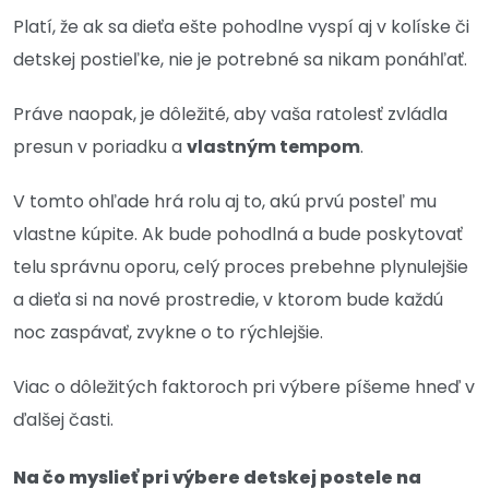
Platí, že ak sa dieťa ešte pohodlne vyspí aj v kolíske či
detskej postieľke, nie je potrebné sa nikam ponáhľať.
Práve naopak, je dôležité, aby vaša ratolesť zvládla
presun v poriadku a
vlastným tempom
.
V tomto ohľade hrá rolu aj to, akú prvú posteľ mu
vlastne kúpite. Ak bude pohodlná a bude poskytovať
telu správnu oporu, celý proces prebehne plynulejšie
a dieťa si na nové prostredie, v ktorom bude každú
noc zaspávať, zvykne o to rýchlejšie.
Viac o dôležitých faktoroch pri výbere píšeme hneď v
ďalšej časti.
Na čo myslieť pri výbere detskej postele na