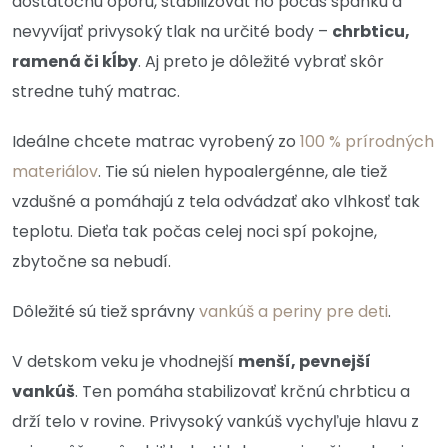
dostatočnú oporu, stabilizovať ho počas spánku a
nevyvíjať privysoký tlak na určité body –
chrbticu,
ramená či kĺby
. Aj preto je dôležité vybrať skôr
stredne tuhý matrac.
Ideálne chcete matrac vyrobený zo
100 % prírodných
materiálov
. Tie sú nielen hypoalergénne, ale tiež
vzdušné a pomáhajú z tela odvádzať ako vlhkosť tak
teplotu. Dieťa tak počas celej noci spí pokojne,
zbytočne sa nebudí.
Dôležité sú tiež správny
vankúš a periny pre deti
.
V detskom veku je vhodnejší
menší, pevnejší
vankúš
. Ten pomáha stabilizovať krčnú chrbticu a
drží telo v rovine. Privysoký vankúš vychyľuje hlavu z