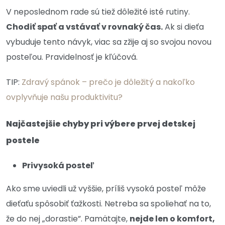
V neposlednom rade sú tiež dôležité isté rutiny.
Chodiť spať a vstávať v rovnaký čas.
Ak si dieťa
vybuduje tento návyk, viac sa zžije aj so svojou novou
posteľou. Pravidelnosť je kľúčová.
TIP:
Zdravý spánok – prečo je dôležitý a nakoľko
ovplyvňuje našu produktivitu?
Najčastejšie chyby pri výbere prvej detskej
postele
Privysoká posteľ
Ako sme uviedli už vyššie, príliš vysoká posteľ môže
dieťaťu spôsobiť ťažkosti. Netreba sa spoliehať na to,
že do nej „dorastie”. Pamätajte,
nejde len o komfort,