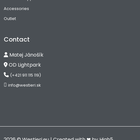
Accessories
Outlet
Contact
Matej Jánošík
OD Lightpark
(+421 911 115 119)
info@westieri.sk
2026 © Westieri.eu | Created with ❤ by
High5