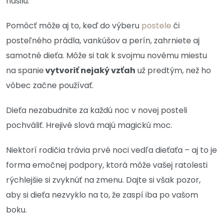
nasilu.
Pomôcť môže aj to, keď do výberu
postele
či
posteľného prádla, vankúšov a perín, zahrniete aj
samotné dieťa. Môže si tak k svojmu novému miestu
na spanie
vytvoriť nejaký vzťah
už predtým, než ho
vôbec začne používať.
Dieťa nezabudnite za každú noc v novej posteli
pochváliť. Hrejivé slová majú magickú moc.
Niektorí rodičia trávia prvé noci vedľa dieťaťa – aj to je
forma emočnej podpory, ktorá môže vašej ratolesti
rýchlejšie si zvyknúť na zmenu. Dajte si však pozor,
aby si dieťa nezvyklo na to, že zaspí iba po vašom
boku.