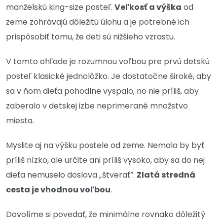
manželskú king-size posteľ.
Veľkosť a výška
od
zeme zohrávajú dôležitú úlohu a je potrebné ich
prispôsobiť tomu, že deti sú nižšieho vzrastu.
V tomto ohľade je rozumnou voľbou pre prvú detskú
posteľ klasické jednolôžko. Je dostatočne široké, aby
sa v ňom dieťa pohodlne vyspalo, no nie príliš, aby
zaberalo v detskej izbe neprimerané množstvo
miesta.
Myslite aj na výšku postele od zeme. Nemala by byť
príliš nízko, ale určite ani príliš vysoko, aby sa do nej
dieťa nemuselo doslova „štverať”.
Zlatá stredná
cesta je vhodnou voľbou
.
Dovolíme si povedať, že minimálne rovnako dôležitý