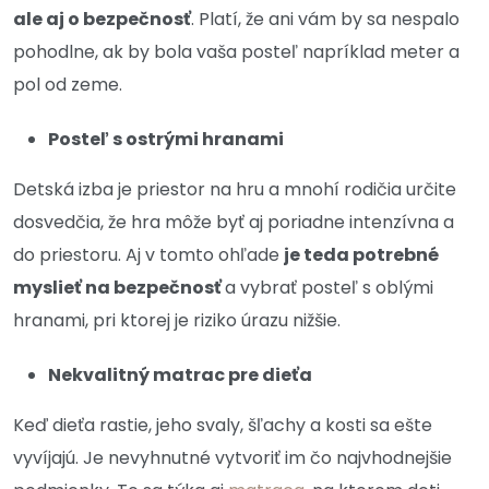
ale aj o bezpečnosť
. Platí, že ani vám by sa nespalo
pohodlne, ak by bola vaša posteľ napríklad meter a
pol od zeme.
Posteľ s ostrými hranami
Detská izba je priestor na hru a mnohí rodičia určite
dosvedčia, že hra môže byť aj poriadne intenzívna a
do priestoru. Aj v tomto ohľade
je teda potrebné
myslieť na bezpečnosť
a vybrať posteľ s oblými
hranami, pri ktorej je riziko úrazu nižšie.
Nekvalitný matrac pre dieťa
Keď dieťa rastie, jeho svaly, šľachy a kosti sa ešte
vyvíjajú. Je nevyhnutné vytvoriť im čo najvhodnejšie