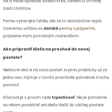
osi a môže spôsobiť bolesti krka, ramien či vrchnej
časti chrbtice.
Perinu vyberajte ľahšiu, ale za to dostatočne teplú.
Overenou voľbou sú
detské
periny s páperím
,
prípadne iným prírodným materiálom.
Ako pripraviť dieťa na prechod do novej
postele?
Niektoré deti si na novú posteľ zvyknú prakticky už za
jednu noc, iným je v tomto prechode potrebné trochu
pomôcť.
Kľúčová je v prvom rade
trpezlivosť
. Nie je potrebné
sa nikam ponáhľať ani dieťa tlačiť do väčšej postele