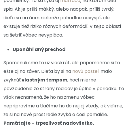
podmienky. To sa týka aj
matraca
, na ktorom deti
spia. Ak je príliš mäkký, alebo naopak, príliš tvrdý,
dieťa sa na ňom nielenže pohodlne nevyspí, ale
existuje tiež riziko rôznych deformácií. V tejto oblasti
sa šetriť vôbec nevypláca.
Uponáhľaný prechod
Spomenuli sme to už viackrát, ale pripomeňme si to
ešte aj na záver. Dieťa by si na
novú posteľ
malo
zvyknúť
vlastným tempom
, hoci mierne
povzbudenie zo strany rodičov je úplne v poriadku. To
však neznamená, že ho na zmenu vôbec
nepripravíme a tlačíme ho do nej aj vtedy, ak vidíme,
že si na nové prostredie zvyká o čosi pomalšie.
Pamätajte – trpezlivosť nadovšetko.