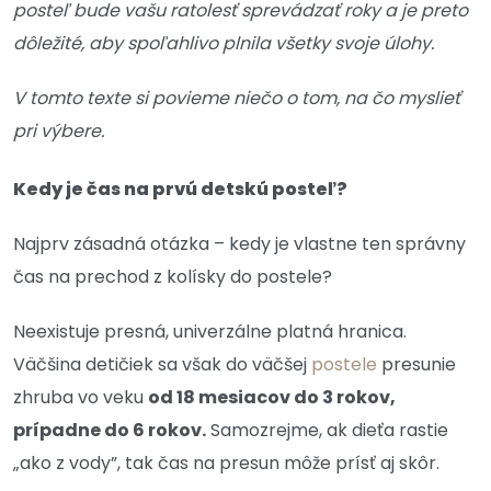
posteľ bude vašu ratolesť sprevádzať roky a je preto
dôležité, aby spoľahlivo plnila všetky svoje úlohy.
V tomto texte si povieme niečo o tom, na čo myslieť
pri výbere.
Kedy je čas na prvú detskú posteľ?
Najprv zásadná otázka – kedy je vlastne ten správny
čas na prechod z kolísky do postele?
Neexistuje presná, univerzálne platná hranica.
Väčšina detičiek sa však do väčšej
postele
presunie
zhruba vo veku
od 18 mesiacov do 3 rokov,
prípadne do 6 rokov.
Samozrejme, ak dieťa rastie
„ako z vody”, tak čas na presun môže prísť aj skôr.